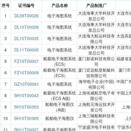
序号
证书编号
产品名称
产品制造厂
大连海事大学科技开
大连市
1
DL09T00026
电子海图系统
发总公司
大连海事大学科技开
大连市
2
DL10T00028
电子海图系统
发总公司
大连海大航运科技有
大连高
3
DL10T00035
电子海图系统
限公司
大连海事大学科技开
大连市
4
DL11T00005
电子海图系统
发总公司
船载电子海图系统
厦门新诺科技有限公
福建省
5
FZ10T00007
（ECS）
司
船载电子海图系统
厦门宏远航星船艇科
厦门市
6
FZ10T00009
（ECS）
技有限公司
海华电子企业(中国)
中国广
7
GZ10T00061
电子海图系统
有限公司
船载电子海图系统
上海埃威航空电子有
中国上海
8
SH10T00043
（ECS A级)
限公司
船舶电子海图仪
上海航元海运技术开
9
SH10T00353
上海
（A级)
发公司
上海三镝船舶科技有
10
SH10T00365
船舶电子海图仪
上
限公司
宁波盛洋电子科技有
宁波市石
11
SH11T00007
船载电子海图系统