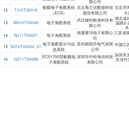
限公司
船载电子海图系统
北京海兰信数据科技
北京市
12
TJ10T00018
（ECS）
股份有限公司
大
湖北省
武汉键控航海科技有
13
WH10T00048
电子海图系统
园路2
限公司
A
南通赛洋电子有限公
江苏省
14
NJ11T00027
电子海图系统
司
电子海图显示与信
苏州新阳升电气有限
中国江
15
NJ10T00234_01
息系统
公司
深圳市
ECS1700型船载电
深圳市中科海信科技
16
GZ11T00089
区深竹
子海图系统
有限公司